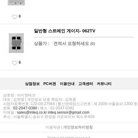
0
일반형 스트레인 게이지- 062TV
상품가 :
견적서 요청하세요
(0)
0
상점정보
PC버젼
이용안내
고객센터
커뮤니티
상호명 : 아이앤테크
대표 : 김현중 | 개인정보 보호 책임자 : 김현중
사업자등록번호 :120-09-27984 | 통신판매업신고번호 : 제 2009-서울송파-1300 호
전화 :
02-2047-0380
| 팩스 : 02-2047-0382
이메일 :
sales@inteq.co.kr
inteq.sensor@gmail.com
주소 : 서울특별시 송파구 문정동 가든파이브 웍스 B-620
이용약관
|
개인정보처리방침